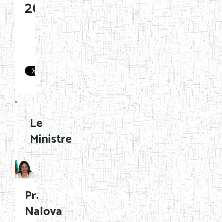
2025
Télécharger
Le
Ministre
Pr.
Nalova