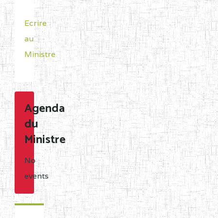
Ecrire
au
Ministre
Agenda
du
Ministre
No
events