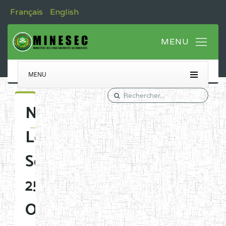
Français
English
MENU
Newsletter
Le
Secondaire
25
Octobre