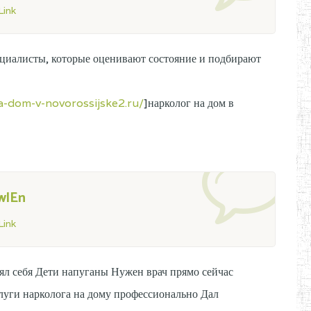
ink
циалисты, которые оценивают состояние и подбирают
a-dom-v-novorossijske2.ru/
]нарколог на дом в
wlEn
ink
ял себя Дети напуганы Нужен врач прямо сейчас
слуги нарколога на дому профессионально Дал