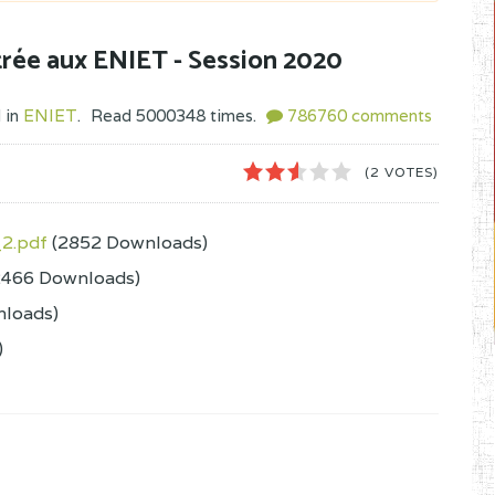
trée aux ENIET - Session 2020
 in
ENIET
.
Read
5000348
times.
786760
comments
1
2
3
4
5
(2 VOTES)
2.pdf
(2852 Downloads)
2466 Downloads)
nloads)
)