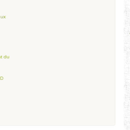
aux
t du
ND