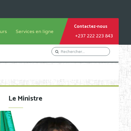
Contactez-nous
urs
Services en ligne
+237 222 223 843
tème francophone
Orientation Conseil
tème anglophone
Gestion du Personnel
Gestion du matricule des
élèves
les
Demande d'actes certificatifs
Le Ministre
Demande de subvention
Acceder au Mail pro