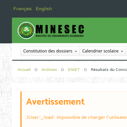
Français
English
Constitution des dossiers
Calendrier scolaire
Accueil
Archives
ENIET
Résultats du Conco
Avertissement
JUser::_load : impossible de charger l'utilisate