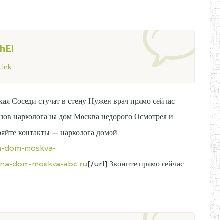
hEl
ink
ая Соседи стучат в стену Нужен врач прямо сейчас
ызов нарколога на дом Москва недорого Осмотрел и
ряйте контакты — нарколога домой
na-dom-moskva-
g-na-dom-moskva-abc.ru
[/url] Звоните прямо сейчас
и