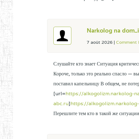
Narkolog na dom_i
7 août 2026
|
Comment L
Слушайте кто знает Ситуация критическ
Короче, только это реально спасло — в
поставил капельницу В общем, не поте
[url=
https://alkogolizm.narkolog-
abc.ru
]
https://alkogolizm.narkolo
Перешлите тем кто в такой же ситуаци