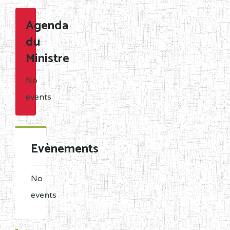
Agenda
du
Ministre
No
events
Evènements
No
events