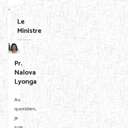
Le
Ministre
Pr.
Nalova
Lyonga
Au
quotidien,
je
suis