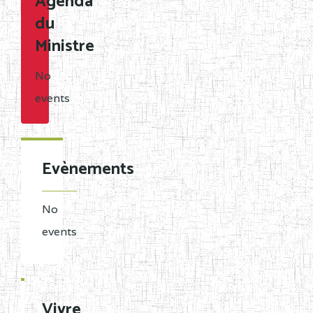
Agenda
du
Ministre
No
events
Evènements
No
events
Vivre