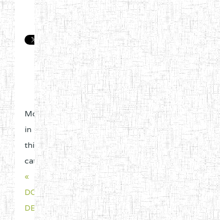
More
in
this
category:
«
DOSSIERS
DE