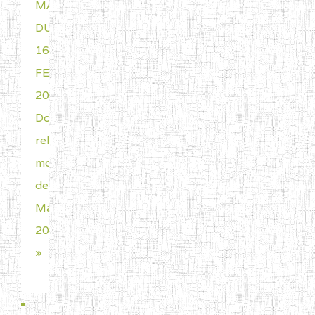
MAQUANTES
DU
16
FEV
2026
Dossiers
relancés
mois
de
Mai
2026
»