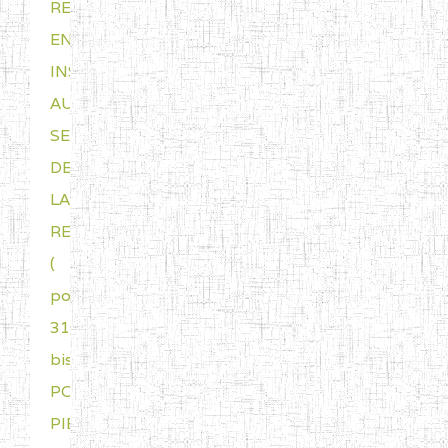
RETRAITE
EN
INSTANCE
AU
SERVICE
DE
LA
RELANCE
(
porte
311
bis)
POUR
PIECES