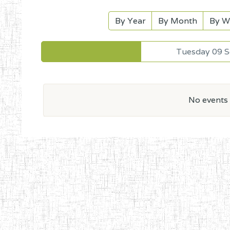
By Year
By Month
By W
Tuesday 09 
No events