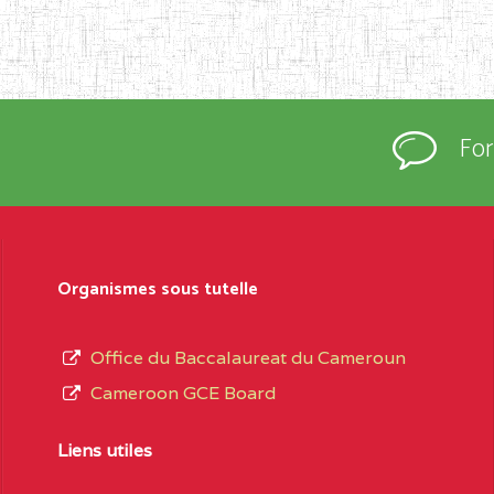
Fo
Organismes sous tutelle
Office du Baccalaureat du Cameroun
Cameroon GCE Board
Liens utiles