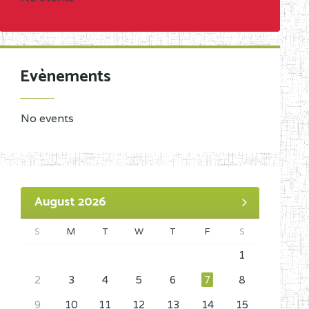
Evènements
No events
August 2026
S
M
T
W
T
F
S
1
2
3
4
5
6
7
8
9
10
11
12
13
14
15