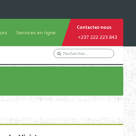
Contactez-nous
urs
Services en ligne
+237 222 223 843
tème francophone
Orientation Conseil
tème anglophone
Gestion du Personnel
Gestion du matricule des
élèves
les
Demande d'actes certificatifs
Demande de subvention
Acceder au Mail pro