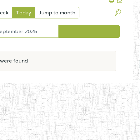
eek
Today
Jump to month
September 2025
 were found