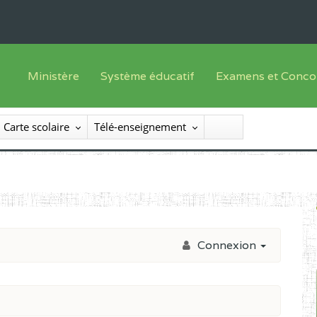
Ministère
Système éducatif
Examens et Conco
Sous sys
Le Ministre
Offre de formation
Inscriptions
Carte scolaire
Télé-enseignement
Sous sys
Le SEESEN
Progammes d'études
Liste des candidats
Inspection Générale des Services
Manuels scolaires
Résultats
Inspection Générale des Enseignements
Diplômes disponib
Administration Centrale
Connexion
Services Déconcentrés
Organigramme