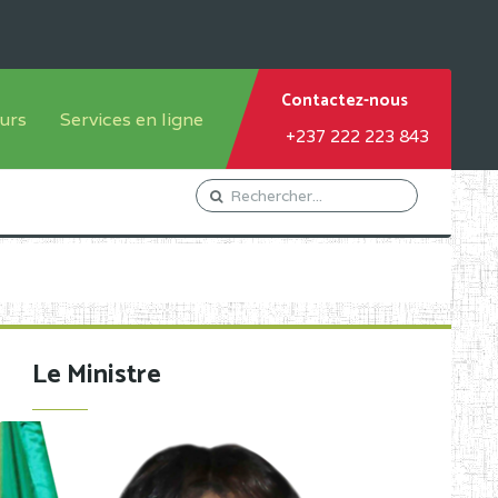
Contactez-nous
urs
Services en ligne
+237 222 223 843
tème francophone
Orientation Conseil
tème anglophone
Gestion du Personnel
Gestion du matricule des
élèves
les
Demande d'actes certificatifs
Le Ministre
Demande de subvention
Acceder au Mail pro