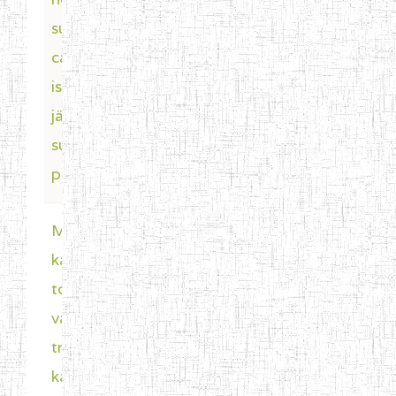
2 weeks 5
sugar rush
hours ago
casino siirtää
isommat
jättipotit
suoraan
pankkitilil
Miten
Last Post
by
käteispalautus
wonderful
2 weeks 3
toimii, kun
days ago
valintasi on
trumo
kasinot?