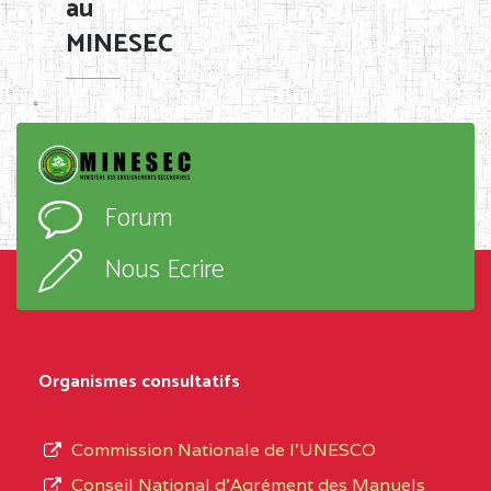
au
MINESEC
Forum
Nous Ecrire
Organismes consultatifs
Commission Nationale de l’UNESCO
Conseil National d’Agrément des Manuels