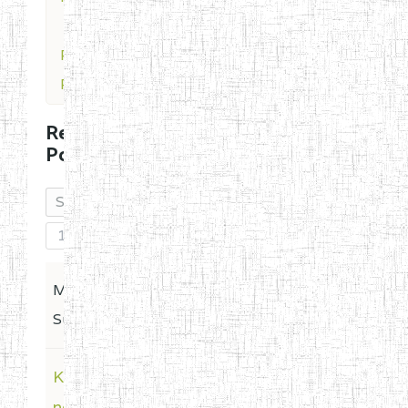
Recent
Posts
Recent
Posts
1
Message /
Last Post
Subject
Kuinka
Last Post
by
nopeasti
Evelynn