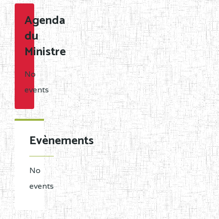
Agenda
du
Ministre
No
events
Evènements
No
events