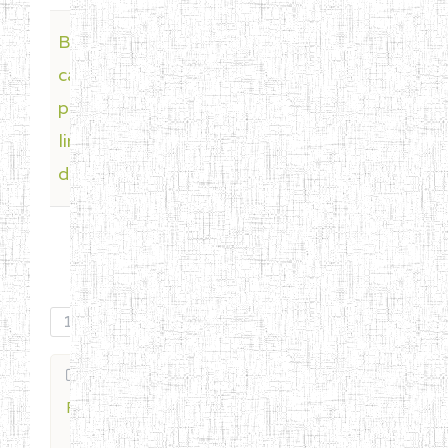
Bagaimana
Last Post
by
cara akses
ShonOmalley
4 weeks 2
pgking lewat
hours ago
link alternatif
di hp?
1
Forum