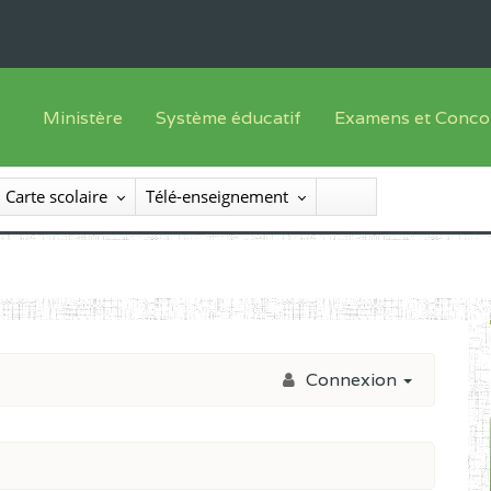
Ministère
Système éducatif
Examens et Conco
Sous sys
Le Ministre
Offre de formation
Inscriptions
Carte scolaire
Télé-enseignement
Sous sys
Le SEESEN
Progammes d'études
Liste des candidats
Inspection Générale des Services
Manuels scolaires
Résultats
Inspection Générale des Enseignements
Diplômes disponib
Administration Centrale
Connexion
Services Déconcentrés
Organigramme