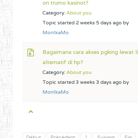
on trumo kasinot?
Category:
About you
Topic started 2 weeks 5 days ago by
MonlkaMo
Bagaimana cara akses pgking lewat l
alternatif di hp?
Category:
About you
Topic started 3 weeks 3 days ago by
MonlkaMo
Début
Précédent
1
Suivant
Fin