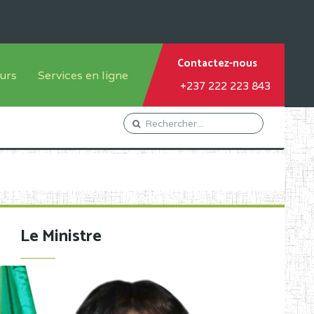
Contactez-nous
urs
Services en ligne
+237 222 223 843
tème francophone
Orientation Conseil
tème anglophone
Gestion du Personnel
Gestion du matricule des
élèves
les
Demande d'actes certificatifs
Le Ministre
Demande de subvention
Acceder au Mail pro