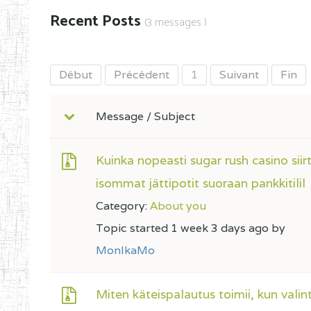
Recent Posts
(3 messages )
Début
Précédent
1
Suivant
Fin
Message / Subject
Kuinka nopeasti sugar rush casino siir
isommat jättipotit suoraan pankkitilil
Category:
About you
Topic started 1 week 3 days ago by
MonlkaMo
Miten käteispalautus toimii, kun valin