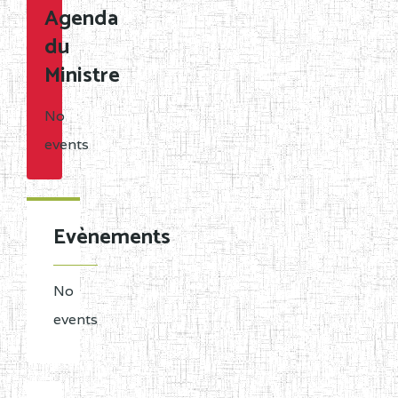
Agenda
du
Ministre
No
events
Evènements
No
events