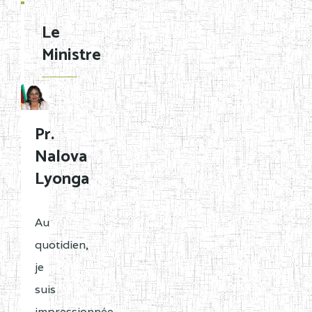
D'ENSEIGNEMENT
FOR
Le
NORMAL
GENERAL
Ministre
EDUCATION
SYLLABUS
FOR
Pr.
TECHNICAL
Nalova
AND
Lyonga
PROFESSIONAL
EDUCATION
SYLLABUS
Au
FOR
quotidien,
TEACHER
je
TRANING
suis
EDUCATION
impressionnée