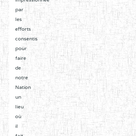
par
les
efforts
consentis
pour
faire
de
notre
Nation
un
lieu
où
il
fait