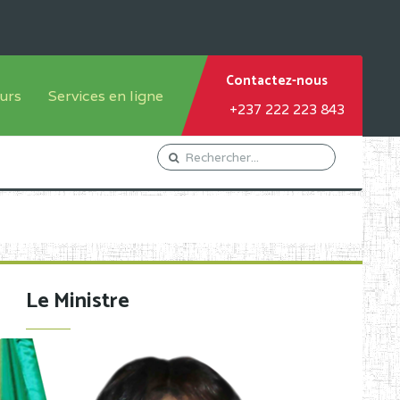
Contactez-nous
urs
Services en ligne
+237 222 223 843
tème francophone
Orientation Conseil
tème anglophone
Gestion du Personnel
Gestion du matricule des
élèves
les
Demande d'actes certificatifs
Le Ministre
Demande de subvention
Acceder au Mail pro