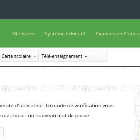
Ministère
Système éducatif
Examens et Conco
Sous sys
Le Ministre
Offre de formation
Inscriptions
Carte scolaire
Télé-enseignement
Sous sys
Le SEESEN
Progammes d'études
Liste des candidats
Inspection Générale des Services
Manuels scolaires
Résultats
Inspection Générale des Enseignements
Diplômes disponib
Administration Centrale
compte d'utilisateur. Un code de vérification vous
Services Déconcentrés
urrez choisir un nouveau mot de passe
Organigramme