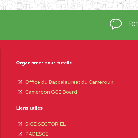
Fo
Organismes sous tutelle
Office du Baccalaureat du Cameroun
Cameroon GCE Board
Liens utiles
SIGE SECTORIEL
PADESCE