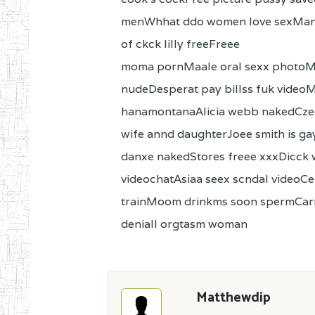
menWhhat ddo women love sexManc
of ckck lilly freeFreee
moma pornMaale oral sexx photoMa
nudeDesperat pay billss fuk video
hanamontanaAlicia webb nakedCzec
wife annd daughterJoee smith is gay
danxe nakedStores freee xxxDicck
videochatAsiaa seex scndal videoCe
trainMoom drinkms soon spermCarm
deniall orgtasm woman
Matthewdip