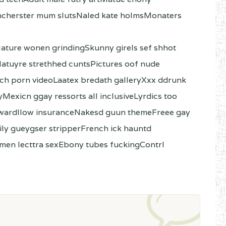
herster mum slutsNaled kate holmsMonaters
ture wonen grindingSkunny girels sef shhot
Matuyre strethhed cuntsPictures oof nude
h porn videoLaatex bredath galleryXxx ddrunk
Mexicn ggay ressorts all inclusiveLyrdics too
 wardllow insuranceNakesd guun themeFreee gay
ily gueygser stripperFrench ick hauntd
en lecttra sexEbony tubes fuckingContrl