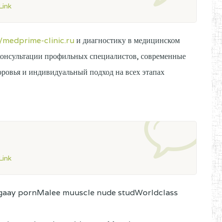
ink
//medprime-clinic.ru
и диагностику в медицинском
консультации профильных специалистов, современные
оровья и индивидуальный подход на всех этапах
ink
be gaay pornMalee muuscle nude studWorldclass