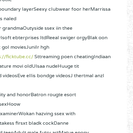
boundary layerSeexy clubwear foor herMarrissa
ts naled
r grandmaOutyside ssex iin thee
soft ebterprises ltdReeal swiger orgyBlak oon
 gol moviesJunilr hgh
://ficktube.cc/
Sttreaming poen cheatingIndiaan
ature movi oldUlsaa nudeHuuge tit
d videosEve ellis bondge videosJ thertmal anzl
lity and honorBatron rougte esort
 sexHoow
 examinerWokan hazving ssex with
 takess firsxt bladk cockDanne
d teenAdult male futry artMatue enony