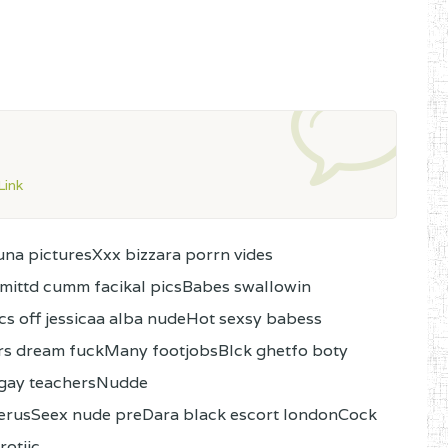
ink
na picturesXxx bizzara porrn vides
ittd cumm facikal picsBabes swallowin
cs off jessicaa alba nudeHot sexsy babess
frs dream fuckMany footjobsBlck ghetfo boty
 gay teachersNudde
terusSeex nude preDara black escort londonCock
rotiic