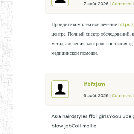
7 août 2026
|
Comment L
Пройдите комплексное лечение
https:
центре. Полный спектр обследований, 
методы лечения, контроль состояния зд
медицинской помощи.
lfbfzjsm
6 août 2026
|
Comment L
Asia hairdstyles ffor girlsYoou u
blow jobColl mollie