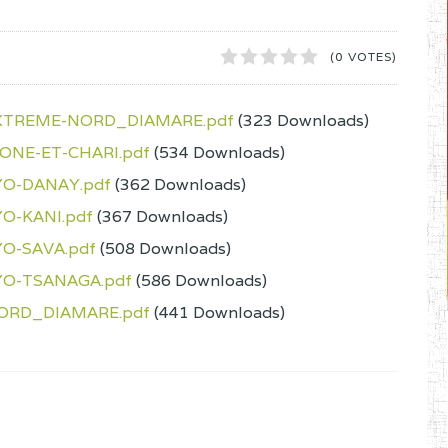
1
2
3
4
5
(0 VOTES)
XTREME-NORD_DIAMARE.pdf
(323 Downloads)
NE-ET-CHARI.pdf
(534 Downloads)
O-DANAY.pdf
(362 Downloads)
O-KANI.pdf
(367 Downloads)
O-SAVA.pdf
(508 Downloads)
O-TSANAGA.pdf
(586 Downloads)
ORD_DIAMARE.pdf
(441 Downloads)