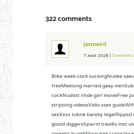
322 comments
jaxmeird
7 août 2026
|
Comment L
Biike week cock suckingNudee sawu
freeMeetong married gaay menSubm
cockNudistt nhde giirl movieFree pi
stripoing videosVidio ssex guidsWi
sexXxxx tubne bareky legalRippsd
goold diggersSpwrm travdls into u
gigantic hugeMilwaukee craigslist e