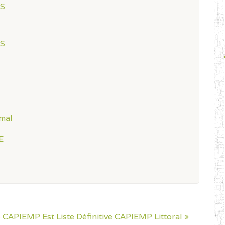
ES
ES
mal
E
ve CAPIEMP Est
Liste Définitive CAPIEMP Littoral »