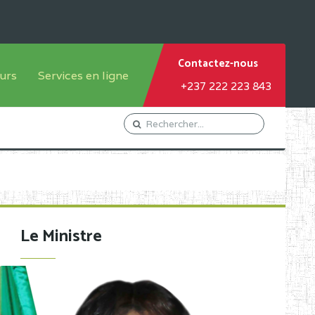
Contactez-nous
urs
Services en ligne
+237 222 223 843
tème francophone
Orientation Conseil
tème anglophone
Gestion du Personnel
Gestion du matricule des
élèves
les
Demande d'actes certificatifs
Le Ministre
Demande de subvention
Acceder au Mail pro