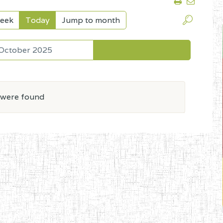
eek
Today
Jump to month
October 2025
 were found