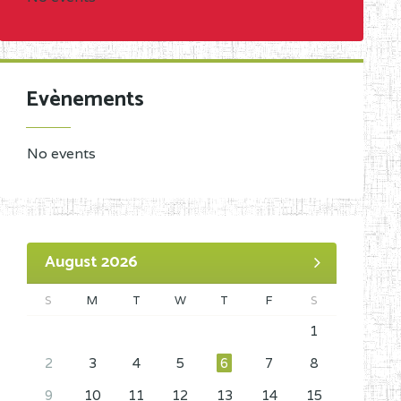
Evènements
No events
August 2026
S
M
T
W
T
F
S
1
2
3
4
5
6
7
8
9
10
11
12
13
14
15