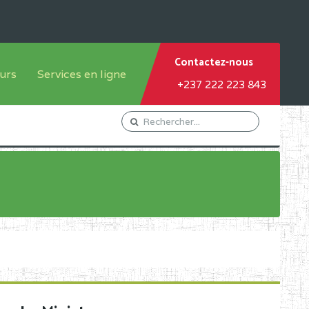
Contactez-nous
urs
Services en ligne
+237 222 223 843
tème francophone
Orientation Conseil
tème anglophone
Gestion du Personnel
Gestion du matricule des
élèves
les
Demande d'actes certificatifs
Demande de subvention
Acceder au Mail pro