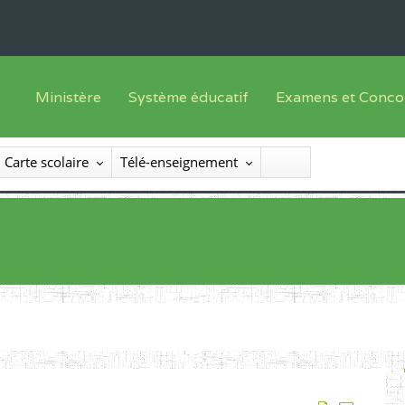
Ministère
Système éducatif
Examens et Conco
Sous sys
Le Ministre
Offre de formation
Inscriptions
Carte scolaire
Télé-enseignement
Sous sys
Le SEESEN
Progammes d'études
Liste des candidats
Inspection Générale des Services
Manuels scolaires
Résultats
Inspection Générale des Enseignements
Diplômes disponib
Administration Centrale
Services Déconcentrés
Organigramme