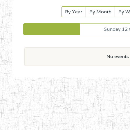
By Year
By Month
By W
Sunday 12 
No events