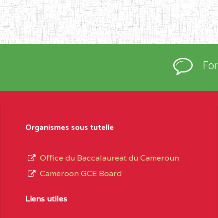
Fo
Organismes sous tutelle
Office du Baccalaureat du Cameroun
Cameroon GCE Board
Liens utiles