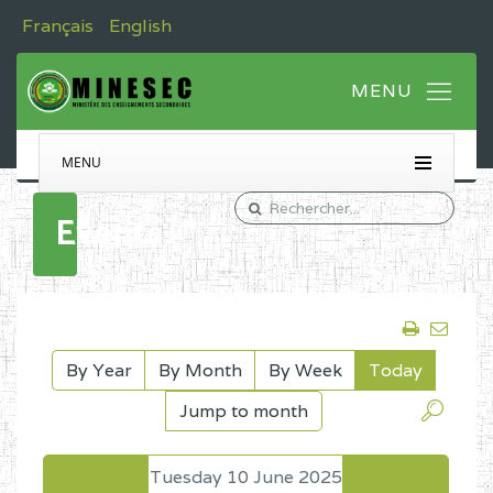
Français
English
MENU
Events
By Year
By Month
By Week
Today
Jump to month
Tuesday 10 June 2025