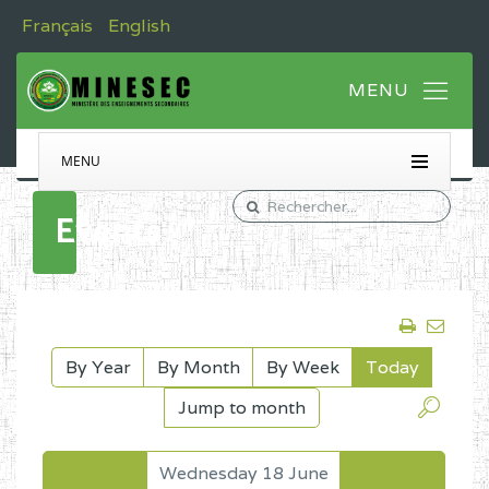
Français
English
MENU
Events
By Year
By Month
By Week
Today
Jump to month
Wednesday 18 June