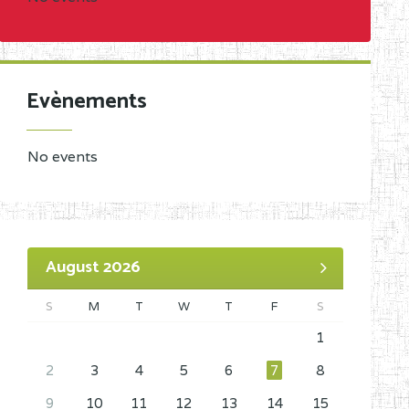
Evènements
No events
August 2026
S
M
T
W
T
F
S
1
2
3
4
5
6
7
8
9
10
11
12
13
14
15