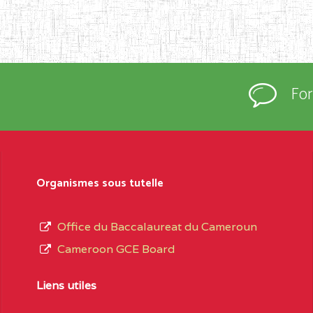
Fo
Organismes sous tutelle
Office du Baccalaureat du Cameroun
Cameroon GCE Board
Liens utiles