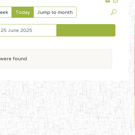
eek
Today
Jump to month
25 June 2025
 were found