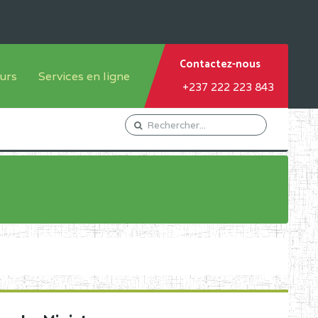
Contactez-nous
urs
Services en ligne
+237 222 223 843
tème francophone
Orientation Conseil
tème anglophone
Gestion du Personnel
Gestion du matricule des
élèves
les
Demande d'actes certificatifs
Demande de subvention
Acceder au Mail pro