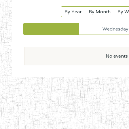
By Year
By Month
By W
Wednesday 
No events