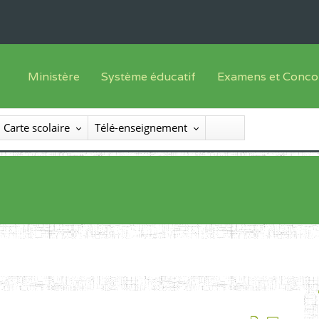
Ministère
Système éducatif
Examens et Conco
Sous sys
Le Ministre
Offre de formation
Inscriptions
Carte scolaire
Télé-enseignement
Sous sys
Le SEESEN
Progammes d'études
Liste des candidats
Inspection Générale des Services
Manuels scolaires
Résultats
Inspection Générale des Enseignements
Diplômes disponib
Administration Centrale
Services Déconcentrés
Organigramme