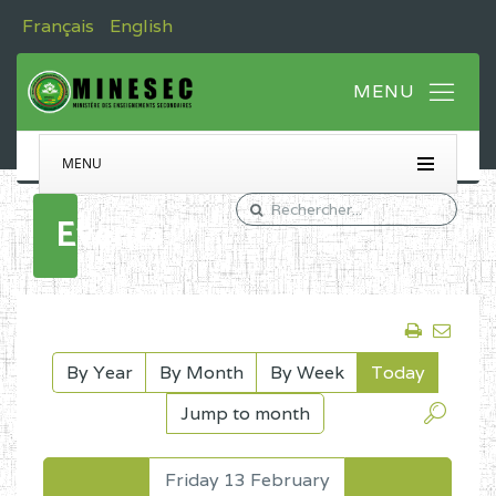
Français
English
MENU
Events
By Year
By Month
By Week
Today
Jump to month
Friday 13 February