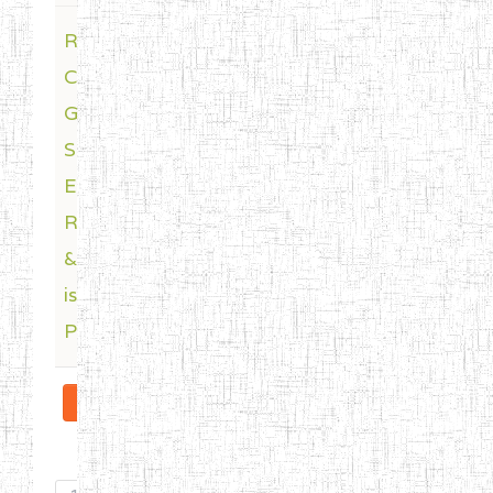
Regen
Last Post
CBD
by
RegenCBD
Gummies
3 years 2
Scam
months
Exposed
ago
Reviews
& What
is Real
Price
More