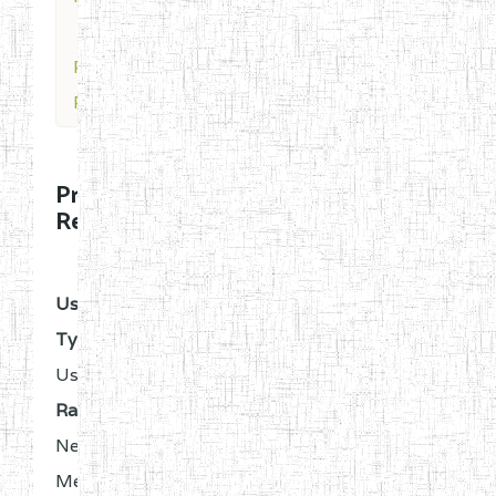
Profile for
RegenCBD
Profile for
RegenCBD
OFFLINE
User
Type:
User
Rank:
New
Member