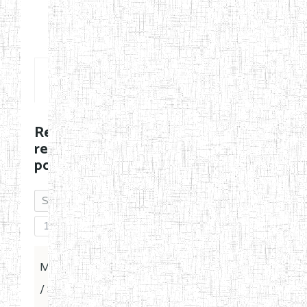
Posts
RegenCBD's
recent
posts
1
Message
Last Post
/ Subject