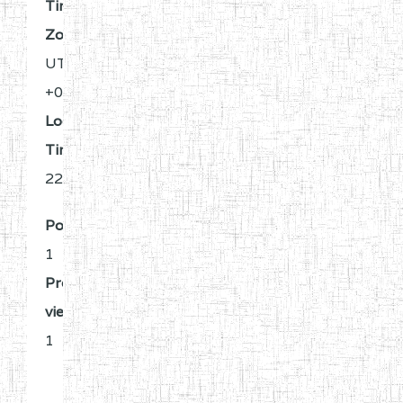
Time
Zone:
UTC
+0:00
Local
Time:
22:55
Posts:
1
Profile
views:
1