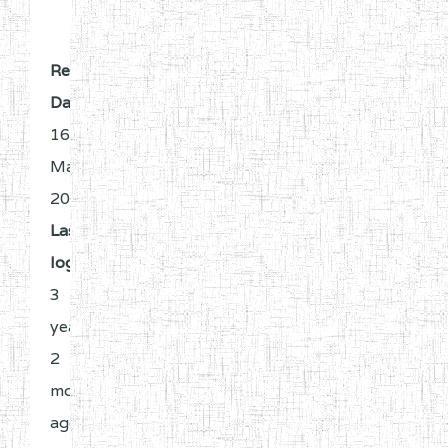
Register
Date:
16
Mai
2023
Last
login:
3
years
2
months
ago