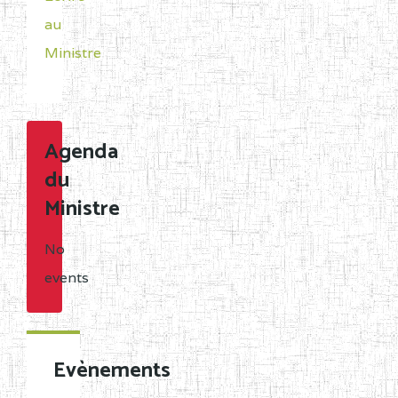
au
Ministre
Agenda
du
Ministre
No
events
Evènements