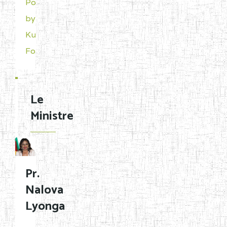
Powered
by
Kunena
Forum
Le
Ministre
Pr.
Nalova
Lyonga