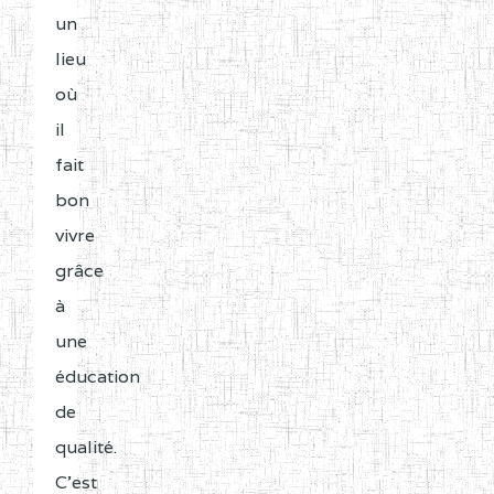
un
lieu
où
il
fait
bon
vivre
grâce
à
une
éducation
de
qualité.
C'est