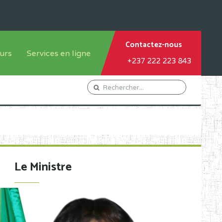
Contactez-nous
urs
Services en ligne
+237 222 223 843
tème francophone
Orientation Conseil
tème anglophone
Gestion du Personnel
Gestion du matricule des
élèves
les
Demande d'actes certificatifs
Le Ministre
Demande de subvention
Acceder au Mail pro