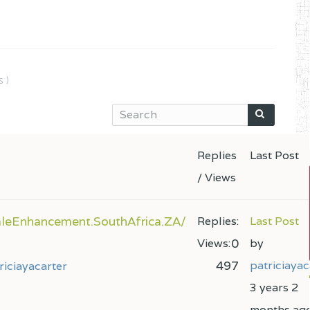
 )
Replies
Last Post
/ Views
leEnhancement.SouthAfrica.ZA/
Replies:
Last Post
0
Views:
by
497
patriciayac
riciayacarter
3 years 2
months ag