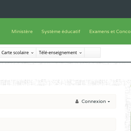
Ministère
Système éducatif
Examens et Conco
Sous sys
Le Ministre
Offre de formation
Inscriptions
Carte scolaire
Télé-enseignement
Sous sys
Le SEESEN
Progammes d'études
Liste des candidats
Inspection Générale des Services
Manuels scolaires
Résultats
Inspection Générale des Enseignements
Diplômes disponib
Administration Centrale
Connexion
Services Déconcentrés
Organigramme