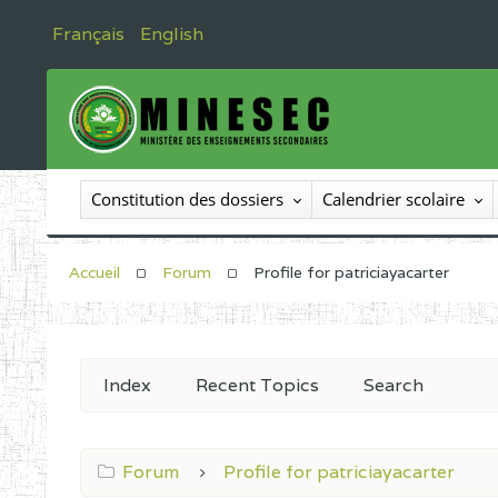
Français
English
Constitution des dossiers
Calendrier scolaire
Accueil
Forum
Profile for patriciayacarter
Index
Recent Topics
Search
Forum
Profile for patriciayacarter