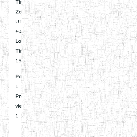
Time
Zone:
UTC
+0:00
Local
Time:
15:30
Posts:
1
Profile
views:
1