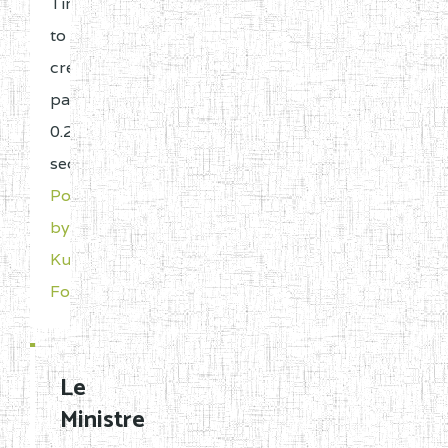
Time
to
create
page:
0.261
seconds
Powered
by
Kunena
Forum
Le
Ministre