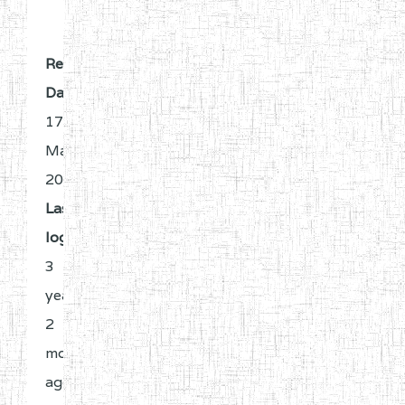
Register
Date:
17
Mai
2023
Last
login:
3
years
2
months
ago