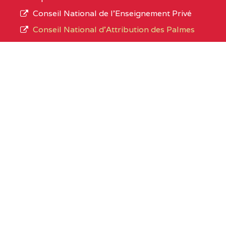
Conseil National de l’Enseignement Privé
Conseil National d'Attribution des Palmes
Academiques
Organismes sous tutelle
Office du Baccalaureat du Cameroun
Cameroon GCE Board
Liens utiles
SIGE SECTORIEL