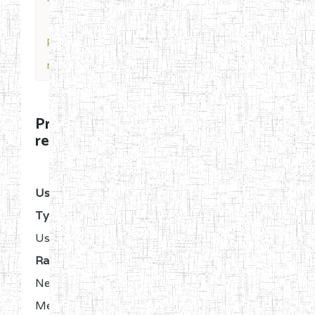
Profile for
regencbdgummiesusa
Profile for
regencbdgummiesusa
OFFLINE
User
Type:
User
Rank:
New
Member