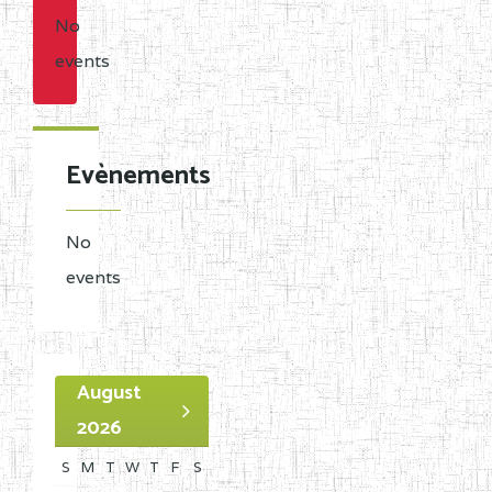
No
events
Evènements
No
events
August
2026
S
M
T
W
T
F
S