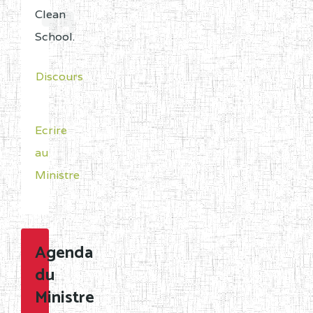
Clean
School.
Discours
Ecrire
au
Ministre
Agenda
du
Ministre