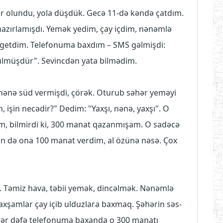
r olundu, yola düşdük. Gecə 11-də kəndə çatdım.
azırlamışdı. Yemək yedim, çay içdim, nənəmlə
getdim. Telefonuma baxdım – SMS gəlmişdi:
lmüşdür". Sevincdən yata bilmədim.
ənə süd vermişdi, çörək. Oturub səhər yeməyi
 işin necədir?" Dedim: "Yaxşı, nənə, yaxşı". O
am, bilmirdi ki, 300 manat qazanmışam. O sadəcə
ən də ona 100 manat verdim, al özünə nəsə. Çox
i. Təmiz hava, təbii yemək, dincəlmək. Nənəmlə
 axşamlar çay içib ulduzlara baxmaq. Şəhərin səs-
 Hər dəfə telefonuma baxanda o 300 manatı