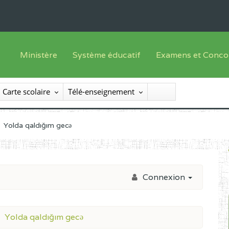
Ministère
Système éducatif
Examens et Conco
Sous sys
Le Ministre
Offre de formation
Inscriptions
Carte scolaire
Télé-enseignement
Sous sys
Le SEESEN
Progammes d'études
Liste des candidats
Inspection Générale des Services
Manuels scolaires
Résultats
Yolda qaldığım gecə
Inspection Générale des Enseignements
Diplômes disponib
Administration Centrale
Connexion
Services Déconcentrés
Organigramme
Yolda qaldığım gecə