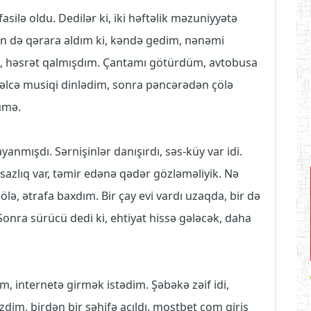
 fasilə oldu. Dedilər ki, iki həftəlik məzuniyyətə
ən də qərara aldım ki, kəndə gedim, nənəmi
, həsrət qalmışdım. Çantamı götürdüm, avtobusa
vvəlcə musiqi dinlədim, sonra pəncərədən çölə
ümə.
anmışdı. Sərnişinlər danışırdı, səs-küy var idi.
sazlıq var, təmir edənə qədər gözləməliyik. Nə
lə, ətrafa baxdım. Bir çay evi vardı uzaqda, bir də
 Sonra sürücü dedi ki, ehtiyat hissə gələcək, daha
, internetə girmək istədim. Şəbəkə zəif idi,
zdim, birdən bir səhifə açıldı. mostbet com giriş