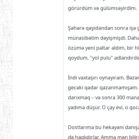
görürdüm və gülümsəyirdim.
Şəhərə qayıdandan sonra işə ç
münasibətim dəyişmişdi. Daha r
özümə yeni paltar aldım, bir h
qoydum, "yol pulu" adlandırd
İndi vaxtaşırı oynayıram. Bə
gecəki qədər qazanmamışam. O
darıxmaq – və sonra 300 mana
yadıma düşür. O çay evi, o qo
Dostlarıma bu hekayəni danışan
də haqlıdırlar. Amma mən bilir