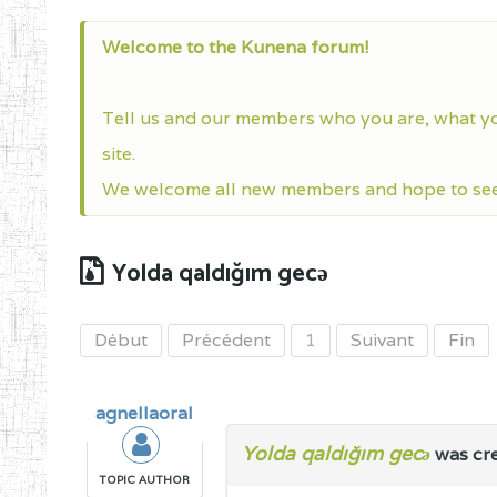
Welcome to the Kunena forum!
Tell us and our members who you are, what y
site.
We welcome all new members and hope to see 
Yolda qaldığım gecə
Début
Précédent
1
Suivant
Fin
agnellaoral
Yolda qaldığım gecə
was cr
TOPIC AUTHOR