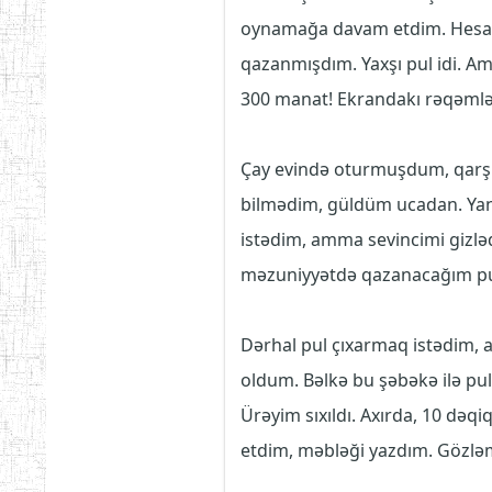
oynamağa davam etdim. Hesab
qazanmışdım. Yaxşı pul idi. 
300 manat! Ekrandakı rəqəmlər
Çay evində oturmuşdum, qarşı
bilmədim, güldüm ucadan. Yan
istədim, amma sevincimi gizlə
məzuniyyətdə qazanacağım pul
Dərhal pul çıxarmaq istədim, a
oldum. Bəlkə bu şəbəkə ilə pu
Ürəyim sıxıldı. Axırda, 10 dəqi
etdim, məbləği yazdım. Gözlə