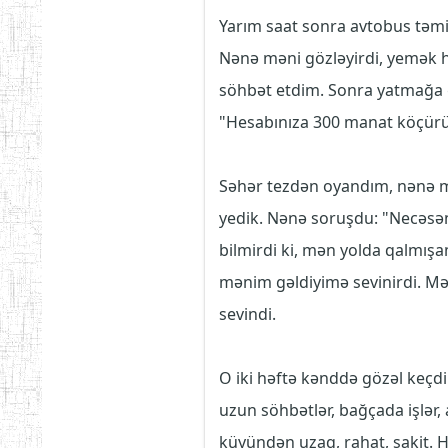
Yarım saat sonra avtobus təmi
Nənə məni gözləyirdi, yemək h
söhbət etdim. Sonra yatmağa 
"Hesabınıza 300 manat köçürü
Səhər tezdən oyandım, nənə m
yedik. Nənə soruşdu: "Necəsən,
bilmirdi ki, mən yolda qalmış
mənim gəldiyimə sevinirdi. M
sevindi.
O iki həftə kənddə gözəl keçd
uzun söhbətlər, bağçada işlər,
küyündən uzaq, rahat, sakit.