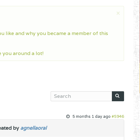
×
ou like and why you became a member of this
you around a lot!
5 months 1 day ago
#5946
eated by
agnellaoral