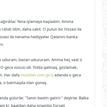
ağırdılar. Yenə işləməyə başladım. Amma
ahat idim, daha sakit. O pulun bir hissəsi ilə
issəsi ilə nənəmə hədiyyələr. Qalanını banka
ım.
zən uduram, bəzən uduzuram. Amma heç vaxt o
 gecə xüsusi idi. Yolda qalmaq, gözləmək,
t. Hər dəfə
mostbet com giriş
edəndə o gecə
ca, o batmaqda olan günəş.
da gülürlər. "Sənin bəxtin gətirir" deyirlər. Bəlkə
əm ki, bəxtdən daha önəmlisi fürsəti