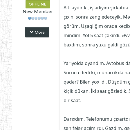
OFFLINE
Altı aydır ki, işlədiyim şirkətdə
New Member
çıxın, sonra zəng edəcəyik. M
görüm. Uşaqlığım orada keçib
More
mindim. Yol 5 saat çəkirdi. Ə
baxdım, sonra yuxu gəldi göz
Yarıyolda oyandım. Avtobus day
Sürücü dedi ki, mühərrikdə na
qədər? Bilən yox idi. Düşdüm çö
kiçik dükan. İki saat gözlədik.
bir saat.
Darıxdım. Telefonumu çıxartdım
səhifələr açılmırdı. Gəzdim, gə