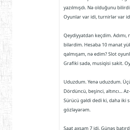
yazılmışdı. Nə olduğunu bilir
Oyunlar var idi, turnirlər var id
Qeydiyyatdan keçdim. Adımı, 
bilərdim. Hesaba 10 manat yük
qalmışam, nə edim? Slot oyunlar
Grafiki sadə, musiqisi sakit.
Uduzdum. Yenə uduzdum. Üçü
Dördüncü, beşinci, altıncı... 
Sürücü gəldi dedi ki, daha iki 
gözləyərəm.
Saat axşam 7 idi. Günəş batırdı