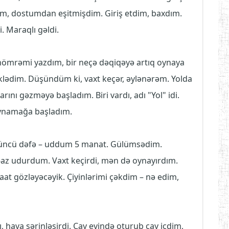
dim, dostumdan eşitmişdim. Giriş etdim, baxdım.
i. Maraqlı gəldi.
nömrəmi yazdım, bir neçə dəqiqəyə artıq oynaya
lədim. Düşündüm ki, vaxt keçər, əylənərəm. Yolda
ını gəzməyə başladım. Biri vardı, adı "Yol" idi.
 Oynamağa başladım.
ncü dəfə – uddum 5 manat. Gülümsədim.
Az-az udurdum. Vaxt keçirdi, mən də oynayırdım.
saat gözləyəcəyik. Çiyinlərimi çəkdim – nə edim,
, hava sərinləşirdi. Çay evində oturub çay içdim,