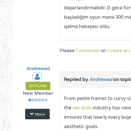
dəyərləndirməkdir. O gecə für
başladığım oyun mənə 300 man
qalma hekayəsi oldu.
Please
Connexion
or
Create an
Andrewed
Replied by
Andrewed
on topi
OFFLINE
New Member
From petite frames to curvy sil
the
sex dolls
industry has neve
More
ensures that nearly every buyer
aesthetic goals.