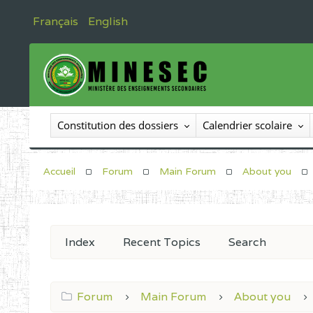
Français
English
Constitution des dossiers
Calendrier scolaire
Accueil
Forum
Main Forum
About you
Index
Recent Topics
Search
Forum
Main Forum
About you