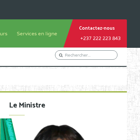
Contactez-nous
urs
Services en ligne
+237 222 223 843
tème francophone
Orientation Conseil
tème anglophone
Gestion du Personnel
Gestion du matricule des
élèves
les
Demande d'actes certificatifs
Le Ministre
Demande de subvention
Acceder au Mail pro