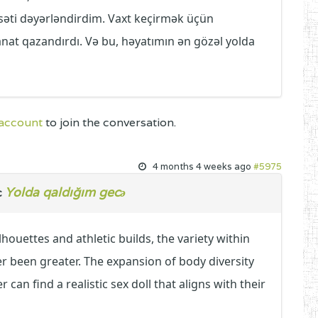
səti dəyərləndirdim. Vaxt keçirmək üçün
at qazandırdı. Və bu, həyatımın ən gözəl yolda
 account
to join the conversation.
4 months 4 weeks ago
#5975
Yolda qaldığım gecə
c
houettes and athletic builds, the variety within
r been greater. The expansion of body diversity
 can find a realistic sex doll that aligns with their