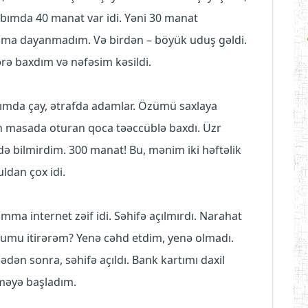
ımda 40 manat var idi. Yəni 30 manat
Amma dayanmadım. Və birdən – böyük uduş gəldi.
ə baxdım və nəfəsim kəsildi.
mda çay, ətrafda adamlar. Özümü saxlaya
 masada oturan qoca təəccüblə baxdı. Üzr
də bilmirdim. 300 manat! Bu, mənim iki həftəlik
dan çox idi.
mma internet zəif idi. Səhifə açılmırdı. Narahat
lumu itirərəm? Yenə cəhd etdim, yenə olmadı.
qədən sonra, səhifə açıldı. Bank kartımı daxil
məyə başladım.