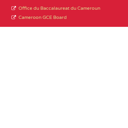
Office du Baccalaureat du Cameroun
Cameroon GCE Board
Liens utiles
SIGE SECTORIEL
PADESCE
MINEDUB
MINESUP
MINFOPRA
Lettre d'information
Name