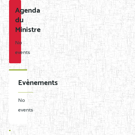
Agenda
du
Ministre
No
events
Evènements
No
events