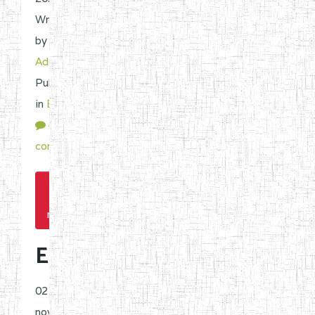
Written
by
Admin
|
Published
in
ENIET
44074
comments
Read
more...
ENIET_PAP
02
novembre