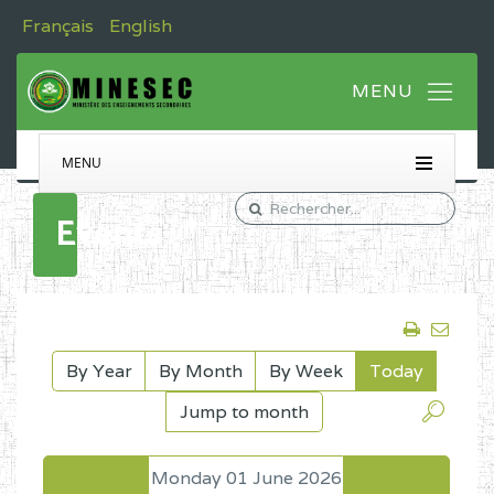
Français
English
MENU
Events
By Year
By Month
By Week
Today
Jump to month
Monday 01 June 2026