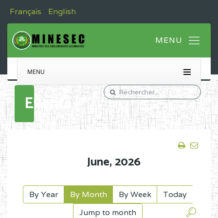
Français
English
MENU
Events
June,
2026
By Year
By Month
By Week
Today
Jump to month