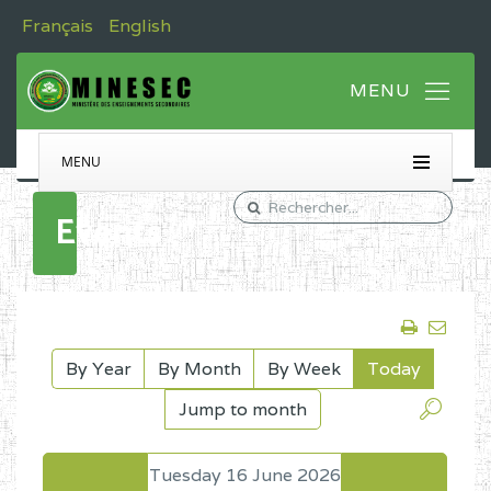
Français
English
MENU
Events
By Year
By Month
By Week
Today
Jump to month
Tuesday 16 June 2026