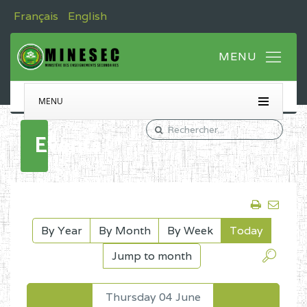
Français
English
MENU
Events
By Year
By Month
By Week
Today
Jump to month
Thursday 04 June