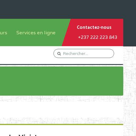
Contactez-nous
urs
Services en ligne
+237 222 223 843
tème francophone
Orientation Conseil
tème anglophone
Gestion du Personnel
Gestion du matricule des
élèves
les
Demande d'actes certificatifs
Demande de subvention
Acceder au Mail pro