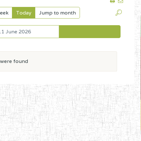
eek
Today
Jump to month
11 June 2026
 were found