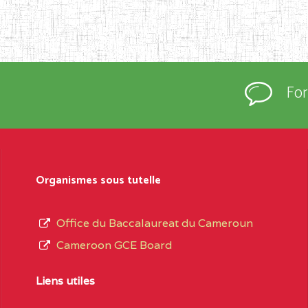
Fo
Organismes sous tutelle
Office du Baccalaureat du Cameroun
Cameroon GCE Board
Liens utiles