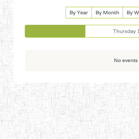
By Year
By Month
By W
Thursday 
No events