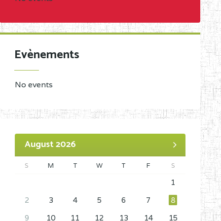
Evènements
No events
August 2026
S
M
T
W
T
F
S
1
2
3
4
5
6
7
8
9
10
11
12
13
14
15