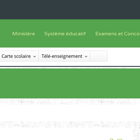
Ministère
Système éducatif
Examens et Conco
Sous sys
Le Ministre
Offre de formation
Inscriptions
Carte scolaire
Télé-enseignement
Sous sys
Le SEESEN
Progammes d'études
Liste des candidats
Inspection Générale des Services
Manuels scolaires
Résultats
Inspection Générale des Enseignements
Diplômes disponib
Administration Centrale
Services Déconcentrés
Organigramme