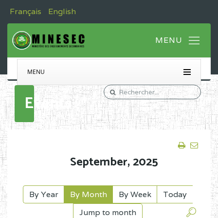
Français
English
MENU
Events
September,
2025
By Year
By Month
By Week
Today
Jump to month