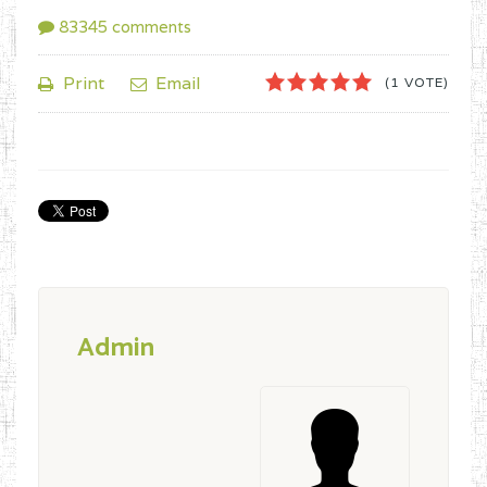
83345
comments
1
2
3
4
5
Print
Email
(1 VOTE)
Admin