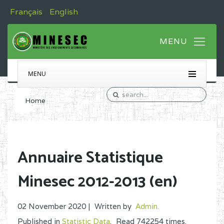
Français
English
MENU
Home
Annuaire Statistique
Minesec 2012-2013 (en)
02 November 2020 |
Written by
Admin
.
Published in
Statistic Data
.
Read
742254
times.