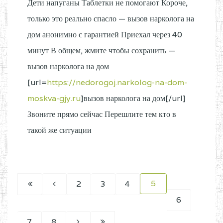
Дети напуганы Таблетки не помогают Короче,
только это реально спасло — вызов нарколога на
дом анонимно с гарантией Приехал через 40
минут В общем, жмите чтобы сохранить —
вызов нарколога на дом
[url=
https://nedorogoj.narkolog-na-dom-
moskva-gjy.ru
]вызов нарколога на дом[/url]
Звоните прямо сейчас Перешлите тем кто в
такой же ситуации
5
2
3
4
6
7
8