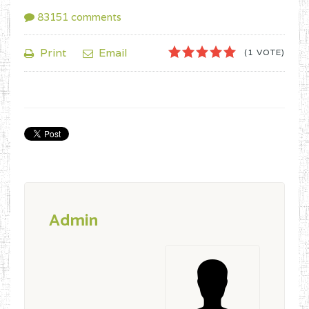
83151
comments
1
2
3
4
5
Print
Email
(1 VOTE)
Admin