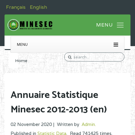
Français
English
MENU
Home
Annuaire Statistique
Minesec 2012-2013 (en)
02 November 2020 |
Written by
Admin
.
Published in
Statistic Data
.
Read
741425
times.