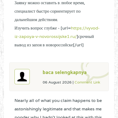
Заявку можно оставить в любое время,
специалист быстро сориентирует по
дальнейшим действиям.
Изучить вопрос глубже - [url=
https://vyvod-
iz-zapoya-v-novorossijske1.ru/
]срочный
вывод из запоя в новороссийске[/url]
baca selengkapnya
06 August 2026
|
Comment Link
Nearly all of what you claim happens to be
astonishingly legitimate and that makes me
ponder why I hadn't looked at this with this