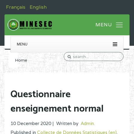
Français
English
MENU
Home
Questionnaire
enseignement normal
10 December 2020 |
Written by
Admin
.
Published in
Collecte de Données Statistiques (en)
.