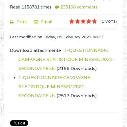
Read
1158781
times.
235168
comments
1
2
3
4
5
Print
Email
(1 VOTE)
Last modified on
Friday, 05 February 2021 08:13
Download attachments:
1-QUESTIONNAIRE
CAMPAGNE STATISTIQUE MINESEC 2021-
SECONDAIRE.xls
(2196 Downloads)
1-QUESTIONNAIRE CAMPAGNE
STATISTIQUE MINESEC 2021-
SECONDAIRE.xls
(2517 Downloads)