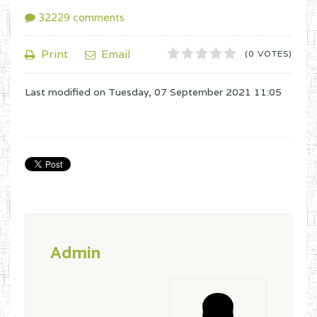
32229
comments
1
2
3
4
5
Print
Email
(0 VOTES)
Last modified on
Tuesday, 07 September 2021 11:05
Admin