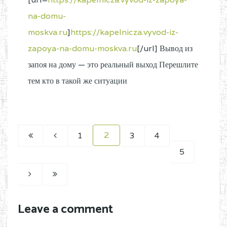
na-domu-
moskva.ru
]
https://kapelnicza.vyvod-iz-
zapoya-na-domu-moskva.ru
[/url] Вывод из
запоя на дому — это реальный выход Перешлите
тем кто в такой же ситуации
2
1
3
4
5
Leave a comment