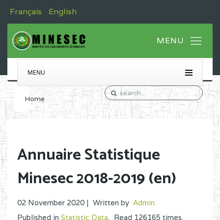
Français
English
MENU
Home
Annuaire Statistique
Minesec 2018-2019 (en)
02 November 2020 |
Written by
Admin
.
Published in
Statistic Data
.
Read
126165
times.