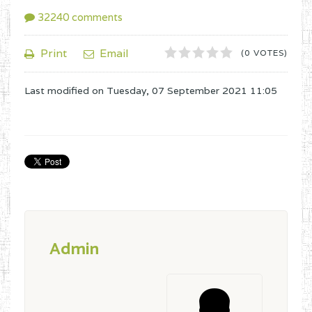
32240
comments
1
2
3
4
5
Print
Email
(0 VOTES)
Last modified on
Tuesday, 07 September 2021 11:05
Admin