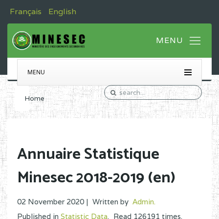
Français
English
MENU
Home
Annuaire Statistique
Minesec 2018-2019 (en)
02 November 2020 |
Written by
Admin
.
Published in
Statistic Data
.
Read
126191
times.